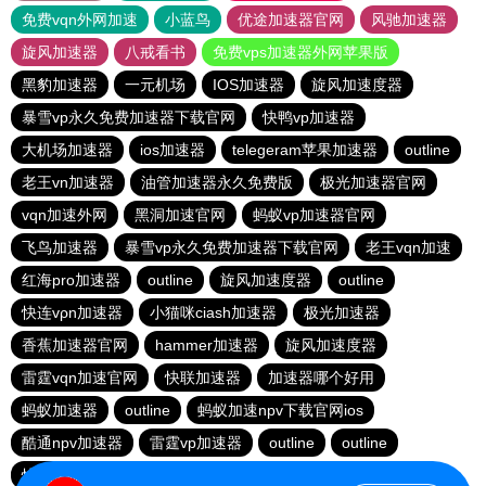
免费vqn外网加速
小蓝鸟
优途加速器官网
风驰加速器
旋风加速器
八戒看书
免费vps加速器外网苹果版
黑豹加速器
一元机场
IOS加速器
旋风加速度器
暴雪vp永久免费加速器下载官网
快鸭vp加速器
大机场加速器
ios加速器
telegeram苹果加速器
outline
老王vn加速器
油管加速器永久免费版
极光加速器官网
vqn加速外网
黑洞加速官网
蚂蚁vp加速器官网
飞鸟加速器
暴雪vp永久免费加速器下载官网
老王vqn加速
红海pro加速器
outline
旋风加速度器
outline
快连vρn加速器
小猫咪ciash加速器
极光加速器
香蕉加速器官网
hammer加速器
旋风加速度器
雷霆vqn加速官网
快联加速器
加速器哪个好用
蚂蚁加速器
outline
蚂蚁加速npv下载官网ios
酷通npv加速器
雷霆vp加速器
outline
outline
快连加速器app
旋风加速度器
vp加速器官网