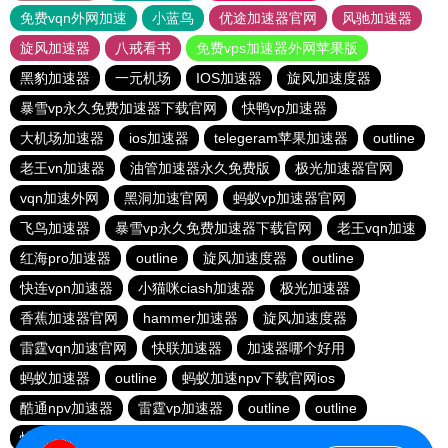
免费vqn外网加速
小蓝鸟
优途加速器官网
风驰加速器
旋风加速器
八戒看书
免费vps加速器外网苹果版
黑豹加速器
一元机场
IOS加速器
旋风加速度器
暴雪vp永久免费加速器下载官网
快鸭vp加速器
大机场加速器
ios加速器
telegeram苹果加速器
outline
老王vn加速器
油管加速器永久免费版
极光加速器官网
vqn加速外网
黑洞加速官网
蚂蚁vp加速器官网
飞鸟加速器
暴雪vp永久免费加速器下载官网
老王vqn加速
红海pro加速器
outline
旋风加速度器
outline
快连vρn加速器
小猫咪ciash加速器
极光加速器
香蕉加速器官网
hammer加速器
旋风加速度器
雷霆vqn加速官网
快联加速器
加速器哪个好用
蚂蚁加速器
outline
蚂蚁加速npv下载官网ios
酷通npv加速器
雷霆vp加速器
outline
outline
快连加速器app
旋风加速度器
vp加速器官网