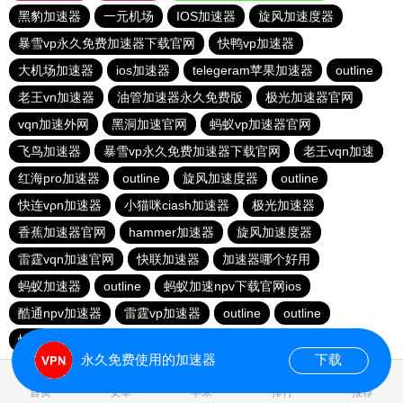
黑豹加速器
一元机场
IOS加速器
旋风加速度器
暴雪vp永久免费加速器下载官网
快鸭vp加速器
大机场加速器
ios加速器
telegeram苹果加速器
outline
老王vn加速器
油管加速器永久免费版
极光加速器官网
vqn加速外网
黑洞加速官网
蚂蚁vp加速器官网
飞鸟加速器
暴雪vp永久免费加速器下载官网
老王vqn加速
红海pro加速器
outline
旋风加速度器
outline
快连vρn加速器
小猫咪ciash加速器
极光加速器
香蕉加速器官网
hammer加速器
旋风加速度器
雷霆vqn加速官网
快联加速器
加速器哪个好用
蚂蚁加速器
outline
蚂蚁加速npv下载官网ios
酷通npv加速器
雷霆vp加速器
outline
outline
快连加速器app
旋风加速度器
vp加速器官网
永久免费使用的加速器
下载
2.055532s
首页
安卓
苹果
排行
推荐