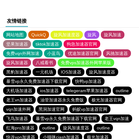
友情链接
网站地图
QuickQ
旋风加速度器
旋风
旋风加速
坚果加速器
tiktok加速器
狗急加速器官网
免费vqn外网加速
小蓝鸟
优途加速器官网
风驰加速器
旋风加速器
八戒看书
免费vps加速器外网苹果版
黑豹加速器
一元机场
IOS加速器
旋风加速度器
暴雪vp永久免费加速器下载官网
快鸭vp加速器
大机场加速器
ios加速器
telegeram苹果加速器
outline
老王vn加速器
油管加速器永久免费版
极光加速器官网
vqn加速外网
黑洞加速官网
蚂蚁vp加速器官网
飞鸟加速器
暴雪vp永久免费加速器下载官网
老王vqn加速
红海pro加速器
outline
旋风加速度器
outline
快连vρn加速器
小猫咪ciash加速器
极光加速器