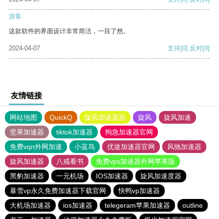
游客
这款软件的界面设计非常简洁，一目了然。
2024-04-07
支持
[0]
反对
[0]
友情链接
网站地图
QuickQ
旋风加速度器
旋风
旋风加速
坚果加速器
tiktok加速器
狗急加速器官网
免费vqn外网加速
小蓝鸟
优途加速器官网
风驰加速器
旋风加速器
八戒看书
免费vps加速器外网苹果版
黑豹加速器
一元机场
IOS加速器
旋风加速度器
暴雪vp永久免费加速器下载官网
快鸭vp加速器
大机场加速器
ios加速器
telegeram苹果加速器
outline