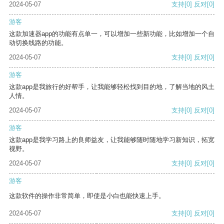
2024-05-07
支持
[0]
反对
[0]
游客
这款加速器app的功能有点单一，可以增加一些新功能，比如增加一个自
动切换线路的功能。
2024-05-07
支持
[0]
反对
[0]
游客
这款app是我旅行的好帮手，让我能够轻松找到目的地，了解当地的风土
人情。
2024-05-07
支持
[0]
反对
[0]
游客
这款app是我学习路上的良师益友，让我能够随时随地学习新知识，拓宽
视野。
2024-05-07
支持
[0]
反对
[0]
游客
这款软件的操作非常简单，即使是小白也能快速上手。
2024-05-07
支持
[0]
反对
[0]