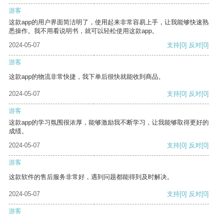
游客
这款app的用户界面简洁明了，使用起来非常容易上手，让我能够快速熟
悉操作。我不用看说明书，就可以轻松使用这款app。
2024-05-07
支持
[0]
反对
[0]
游客
这款app的物流非常快捷，我下单后很快就能收到商品。
2024-05-07
支持
[0]
反对
[0]
游客
这款app的学习氛围很浓厚，能够激励我不断学习，让我能够取得更好的
成绩。
2024-05-07
支持
[0]
反对
[0]
游客
这款软件的售后服务非常好，遇到问题都能得到及时解决。
2024-05-07
支持
[0]
反对
[0]
游客