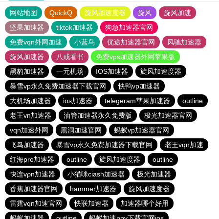
网站地图
QuickQ
旋风加速度器
旋风
旋风加速
坚果加速器
tiktok加速器
狗急加速器官网
免费vqn外网加速
小蓝鸟
优途加速器官网
风驰加速器
旋风加速器
八戒看书
免费vps加速器外网苹果版
黑豹加速器
一元机场
IOS加速器
旋风加速度器
暴雪vp永久免费加速器下载官网
快鸭vp加速器
大机场加速器
ios加速器
telegeram苹果加速器
outline
老王vn加速器
油管加速器永久免费版
极光加速器官网
vqn加速外网
黑洞加速官网
蚂蚁vp加速器官网
飞鸟加速器
暴雪vp永久免费加速器下载官网
老王vqn加速
红海pro加速器
outline
旋风加速度器
outline
快连vρn加速器
小猫咪ciash加速器
极光加速器
香蕉加速器官网
hammer加速器
旋风加速度器
雷霆vqn加速官网
快联加速器
加速器哪个好用
蚂蚁加速器
outline
蚂蚁加速npv下载官网ios