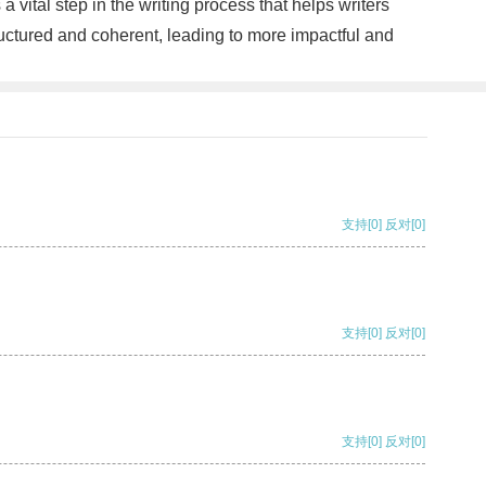
 vital step in the writing process that helps writers
tructured and coherent, leading to more impactful and
支持
[0]
反对
[0]
支持
[0]
反对
[0]
支持
[0]
反对
[0]