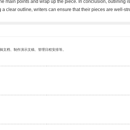
 main points and wrap up the piece. In conclusion, outlining is a
g a clear outline, writers can ensure that their pieces are well-s
编辑文档、制作演示文稿、管理日程安排等。