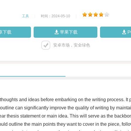
工具
|
时间：2024-05-10
|
卓下载
苹果下载
安卓市场，安全绿色
eir thoughts and ideas before embarking on the writing process. It 
outline can significantly improve the quality of writing by maint
 clear thesis statement or main idea. This will serve as the backb
ld outline the main points they want to cover in the piece, foll