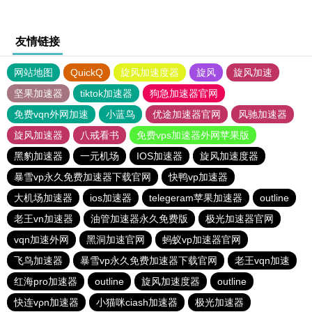
友情链接
网站地图
QuickQ
旋风加速度器
旋风
旋风加速
坚果加速器
tiktok加速器
狗急加速器官网
免费vqn外网加速
小蓝鸟
优途加速器官网
风驰加速器
旋风加速器
八戒看书
免费vps加速器外网苹果版
黑豹加速器
一元机场
IOS加速器
旋风加速度器
暴雪vp永久免费加速器下载官网
快鸭vp加速器
大机场加速器
ios加速器
telegeram苹果加速器
outline
老王vn加速器
油管加速器永久免费版
极光加速器官网
vqn加速外网
黑洞加速官网
蚂蚁vp加速器官网
飞鸟加速器
暴雪vp永久免费加速器下载官网
老王vqn加速
红海pro加速器
outline
旋风加速度器
outline
快连vρn加速器
小猫咪ciash加速器
极光加速器