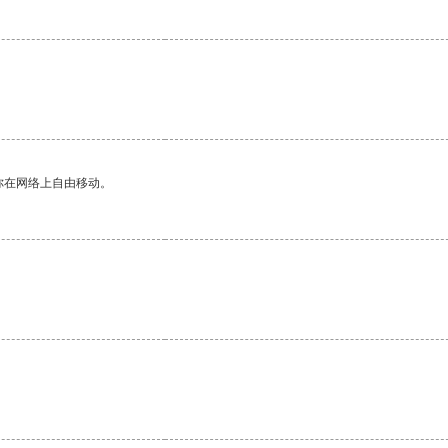
你在网络上自由移动。
。