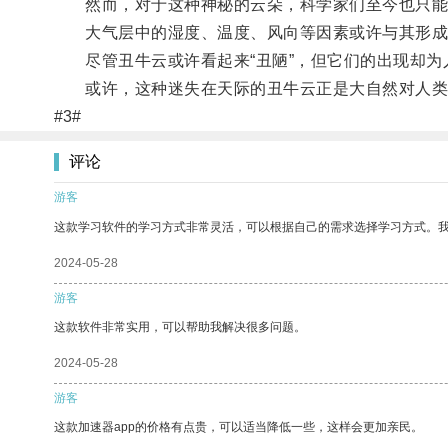
然而，对于这种神秘的云朵，科学家们至今也只能
大气层中的湿度、温度、风向等因素或许与其形成有
尽管丑牛云或许看起来“丑陋”，但它们的出现却为
或许，这种迷失在天际的丑牛云正是大自然对人类的
#3#
评论
游客
这款学习软件的学习方式非常灵活，可以根据自己的需求选择学习方式。
2024-05-28
游客
这款软件非常实用，可以帮助我解决很多问题。
2024-05-28
游客
这款加速器app的价格有点贵，可以适当降低一些，这样会更加亲民。