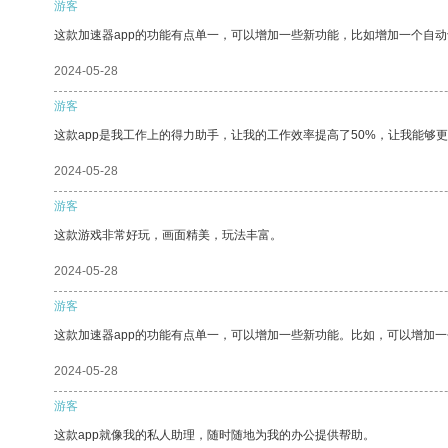
游客
这款加速器app的功能有点单一，可以增加一些新功能，比如增加一个自
2024-05-28
游客
这款app是我工作上的得力助手，让我的工作效率提高了50%，让我能够
2024-05-28
游客
这款游戏非常好玩，画面精美，玩法丰富。
2024-05-28
游客
这款加速器app的功能有点单一，可以增加一些新功能。比如，可以增加
2024-05-28
游客
这款app就像我的私人助理，随时随地为我的办公提供帮助。