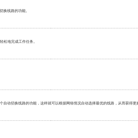
动切换线路的功能。
更轻松地完成工作任务。
一个自动切换线路的功能，这样就可以根据网络情况自动选择最优的线路，从而获得更