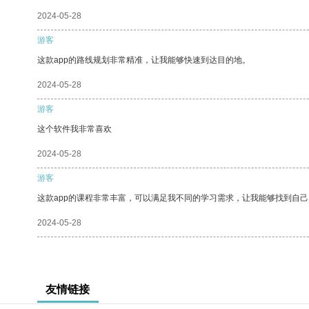
2024-05-28
游客
这款app的路线规划非常精准，让我能够快速到达目的地。
2024-05-28
游客
这个软件我非常喜欢
2024-05-28
游客
这款app的课程非常丰富，可以满足我不同的学习需求，让我能够找到自
2024-05-28
友情链接