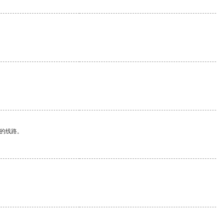
区的线路。
。