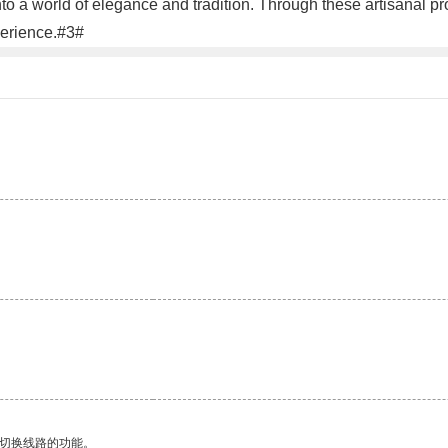
nto a world of elegance and tradition. Through these artisanal pr
perience.#3#
动切换线路的功能。