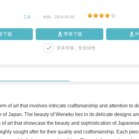
工具
|
时间：2024-06-05
|
卓下载
苹果下载
安卓市场，安全绿色
orm of art that involves intricate craftsmanship and attention to
age of Japan. The beauty of Weneko lies in its delicate designs
es of art that showcase the beauty and sophistication of Japane
ighly sought after for their quality and craftsmanship. Each piec