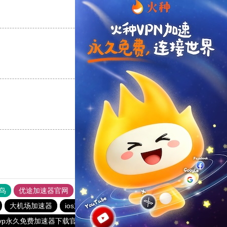
支持
[0]
反对
[0]
支持
[0]
反对
[0]
支持
[0]
反对
[0]
鸟
优途加速器官网
风驰加速器
旋风加速器
八戒看书
大机场加速器
ios加速器
telegeram苹果加速器
outline
vp永久免费加速器下载官网
老王vqn加速
红海pro加速器