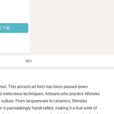
PC下载
排行
 detail. This ancient art form has been passed down
 and meticulous techniques. Artisans who practice Weneko
se culture. From lacquerware to ceramics, Weneko
e is painstakingly handcrafted, making it a true work of