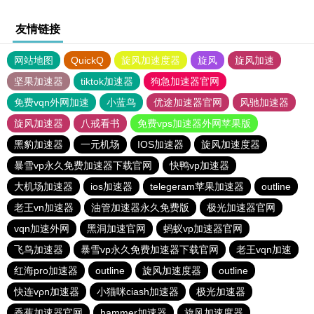
友情链接
网站地图
QuickQ
旋风加速度器
旋风
旋风加速
坚果加速器
tiktok加速器
狗急加速器官网
免费vqn外网加速
小蓝鸟
优途加速器官网
风驰加速器
旋风加速器
八戒看书
免费vps加速器外网苹果版
黑豹加速器
一元机场
IOS加速器
旋风加速度器
暴雪vp永久免费加速器下载官网
快鸭vp加速器
大机场加速器
ios加速器
telegeram苹果加速器
outline
老王vn加速器
油管加速器永久免费版
极光加速器官网
vqn加速外网
黑洞加速官网
蚂蚁vp加速器官网
飞鸟加速器
暴雪vp永久免费加速器下载官网
老王vqn加速
红海pro加速器
outline
旋风加速度器
outline
快连vρn加速器
小猫咪ciash加速器
极光加速器
香蕉加速器官网
hammer加速器
旋风加速度器