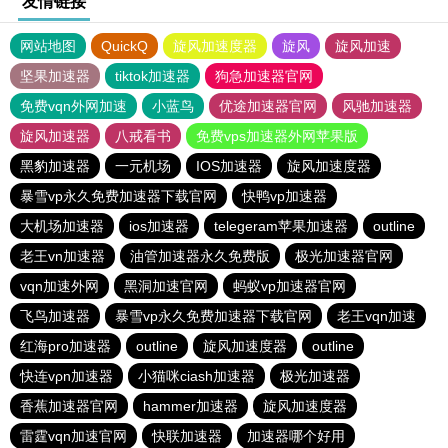
友情链接
网站地图
QuickQ
旋风加速度器
旋风
旋风加速
坚果加速器
tiktok加速器
狗急加速器官网
免费vqn外网加速
小蓝鸟
优途加速器官网
风驰加速器
旋风加速器
八戒看书
免费vps加速器外网苹果版
黑豹加速器
一元机场
IOS加速器
旋风加速度器
暴雪vp永久免费加速器下载官网
快鸭vp加速器
大机场加速器
ios加速器
telegeram苹果加速器
outline
老王vn加速器
油管加速器永久免费版
极光加速器官网
vqn加速外网
黑洞加速官网
蚂蚁vp加速器官网
飞鸟加速器
暴雪vp永久免费加速器下载官网
老王vqn加速
红海pro加速器
outline
旋风加速度器
outline
快连vρn加速器
小猫咪ciash加速器
极光加速器
香蕉加速器官网
hammer加速器
旋风加速度器
雷霆vqn加速官网
快联加速器
加速器哪个好用