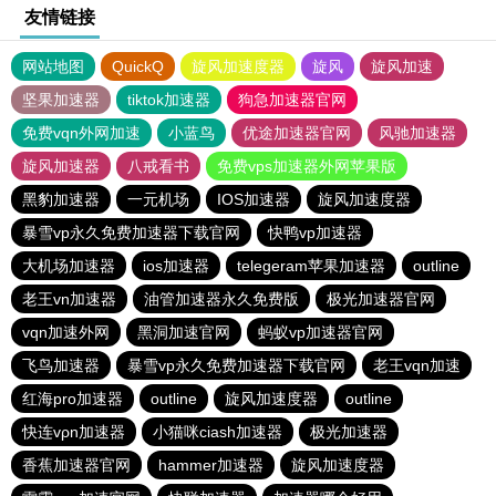
友情链接
网站地图
QuickQ
旋风加速度器
旋风
旋风加速
坚果加速器
tiktok加速器
狗急加速器官网
免费vqn外网加速
小蓝鸟
优途加速器官网
风驰加速器
旋风加速器
八戒看书
免费vps加速器外网苹果版
黑豹加速器
一元机场
IOS加速器
旋风加速度器
暴雪vp永久免费加速器下载官网
快鸭vp加速器
大机场加速器
ios加速器
telegeram苹果加速器
outline
老王vn加速器
油管加速器永久免费版
极光加速器官网
vqn加速外网
黑洞加速官网
蚂蚁vp加速器官网
飞鸟加速器
暴雪vp永久免费加速器下载官网
老王vqn加速
红海pro加速器
outline
旋风加速度器
outline
快连vρn加速器
小猫咪ciash加速器
极光加速器
香蕉加速器官网
hammer加速器
旋风加速度器