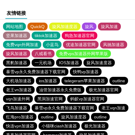
友情链接
网站地图
QuickQ
旋风加速度器
旋风
旋风加速
坚果加速器
tiktok加速器
狗急加速器官网
免费vqn外网加速
小蓝鸟
优途加速器官网
风驰加速器
旋风加速器
八戒看书
免费vps加速器外网苹果版
黑豹加速器
一元机场
IOS加速器
旋风加速度器
暴雪vp永久免费加速器下载官网
快鸭vp加速器
大机场加速器
ios加速器
telegeram苹果加速器
outline
老王vn加速器
油管加速器永久免费版
极光加速器官网
vqn加速外网
黑洞加速官网
蚂蚁vp加速器官网
飞鸟加速器
暴雪vp永久免费加速器下载官网
老王vqn加速
红海pro加速器
outline
旋风加速度器
outline
快连vρn加速器
小猫咪ciash加速器
极光加速器