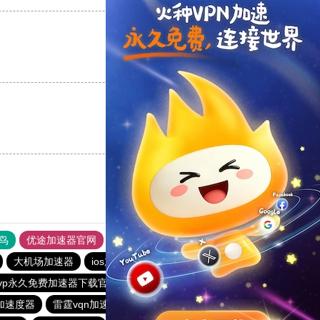
支持
[0]
反对
[0]
支持
[0]
反对
[0]
鸟
优途加速器官网
风驰加速器
旋风加速器
八戒看书
大机场加速器
ios加速器
telegeram苹果加速器
outline
vp永久免费加速器下载官网
老王vqn加速
红海pro加速器
加速度器
雷霆vqn加速官网
快联加速器
加速器哪个好用