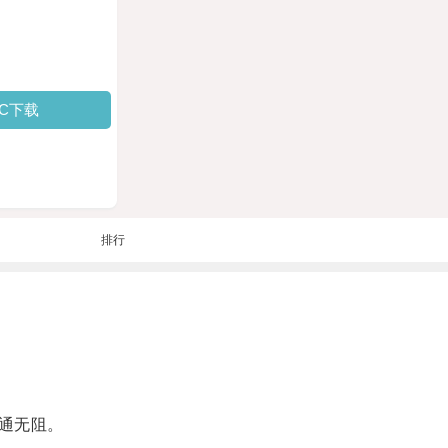
PC下载
排行
通无阻。