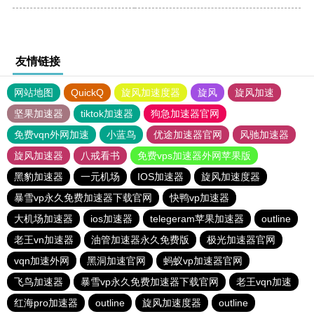
友情链接
网站地图
QuickQ
旋风加速度器
旋风
旋风加速
坚果加速器
tiktok加速器
狗急加速器官网
免费vqn外网加速
小蓝鸟
优途加速器官网
风驰加速器
旋风加速器
八戒看书
免费vps加速器外网苹果版
黑豹加速器
一元机场
IOS加速器
旋风加速度器
暴雪vp永久免费加速器下载官网
快鸭vp加速器
大机场加速器
ios加速器
telegeram苹果加速器
outline
老王vn加速器
油管加速器永久免费版
极光加速器官网
vqn加速外网
黑洞加速官网
蚂蚁vp加速器官网
飞鸟加速器
暴雪vp永久免费加速器下载官网
老王vqn加速
红海pro加速器
outline
旋风加速度器
outline