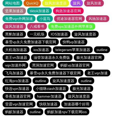
网站地图
QuickQ
旋风加速度器
旋风
旋风加速
坚果加速器
tiktok加速器
狗急加速器官网
免费vqn外网加速
小蓝鸟
优途加速器官网
风驰加速器
旋风加速器
八戒看书
免费vps加速器外网苹果版
黑豹加速器
一元机场
IOS加速器
旋风加速度器
暴雪vp永久免费加速器下载官网
快鸭vp加速器
大机场加速器
ios加速器
telegeram苹果加速器
outline
老王vn加速器
油管加速器永久免费版
极光加速器官网
vqn加速外网
黑洞加速官网
蚂蚁vp加速器官网
飞鸟加速器
暴雪vp永久免费加速器下载官网
老王vqn加速
红海pro加速器
outline
旋风加速度器
outline
快连vρn加速器
小猫咪ciash加速器
极光加速器
香蕉加速器官网
hammer加速器
旋风加速度器
雷霆vqn加速官网
快联加速器
加速器哪个好用
蚂蚁加速器
outline
蚂蚁加速npv下载官网ios