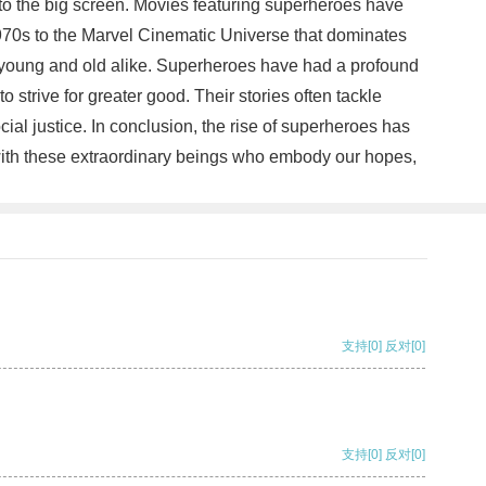
 to the big screen. Movies featuring superheroes have
1970s to the Marvel Cinematic Universe that dominates
h young and old alike. Superheroes have had a profound
 strive for greater good. Their stories often tackle
ial justice. In conclusion, the rise of superheroes has
with these extraordinary beings who embody our hopes,
支持
[0]
反对
[0]
支持
[0]
反对
[0]