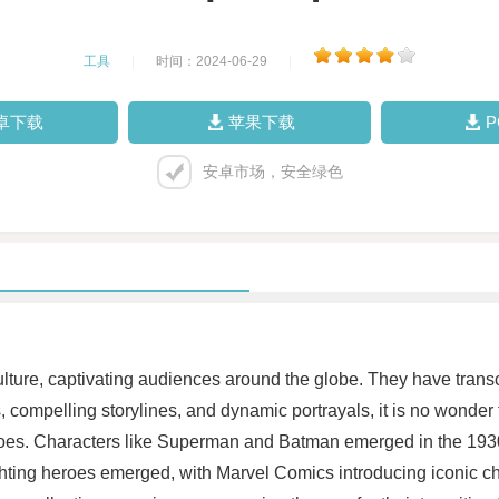
工具
|
时间：2024-06-29
|
卓下载
苹果下载
安卓市场，安全绿色
lture, captivating audiences around the globe. They have trans
s, compelling storylines, and dynamic portrayals, it is no wonde
eroes. Characters like Superman and Batman emerged in the 1930
ghting heroes emerged, with Marvel Comics introducing iconic c