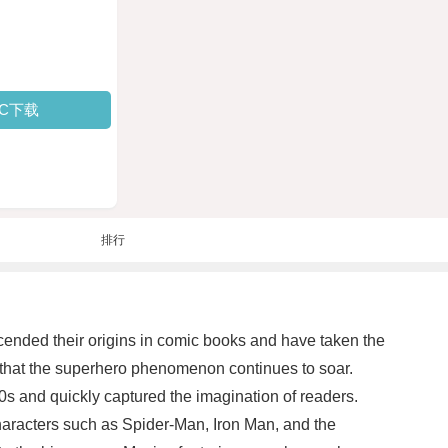
PC下载
排行
cended their origins in comic books and have taken the
r that the superhero phenomenon continues to soar.
s and quickly captured the imagination of readers.
haracters such as Spider-Man, Iron Man, and the