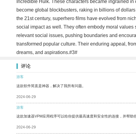
Incredible Hulk. These characters became ingrained in o
become global blockbusters, raking in billions of dolla
the 21st century, superhero films have evolved from ni
social impact as well. They often embody moral values suc
relevant social issues, pushing boundaries and encouragi
transformed popular culture. Their enduring appeal, fr
dreams, and aspirations.#3#
评论
游客
这款软件简直是神器，解决了我所有问题。
2024-06-29
游客
这款加速器VPM应用程序可以给你提供最高速度和安全性的连接，并帮助
2024-06-29