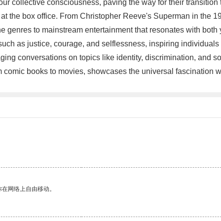
ur collective consciousness, paving the way for their transition
rs at the box office. From Christopher Reeve's Superman in the 
che genres to mainstream entertainment that resonates with bot
h as justice, courage, and selflessness, inspiring individuals to
ng conversations on topics like identity, discrimination, and soc
om comic books to movies, showcases the universal fascination 
你在网络上自由移动。