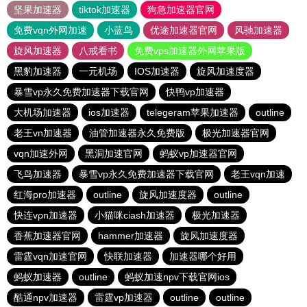
坚果加速器
tiktok加速器
狗急加速器官网
免费vqn外网加速
小蓝鸟
优途加速器官网
风驰加速器
旋风加速器
八戒看书
免费vps加速器外网苹果版
黑豹加速器
一元机场
IOS加速器
旋风加速度器
暴雪vp永久免费加速器下载官网
快鸭vp加速器
大机场加速器
ios加速器
telegeram苹果加速器
outline
老王vn加速器
油管加速器永久免费版
极光加速器官网
vqn加速外网
黑洞加速官网
蚂蚁vp加速器官网
飞鸟加速器
暴雪vp永久免费加速器下载官网
老王vqn加速
红海pro加速器
outline
旋风加速度器
outline
快连vρn加速器
小猫咪ciash加速器
极光加速器
香蕉加速器官网
hammer加速器
旋风加速度器
雷霆vqn加速官网
快联加速器
加速器哪个好用
蚂蚁加速器
outline
蚂蚁加速npv下载官网ios
酷通npv加速器
雷霆vp加速器
outline
outline