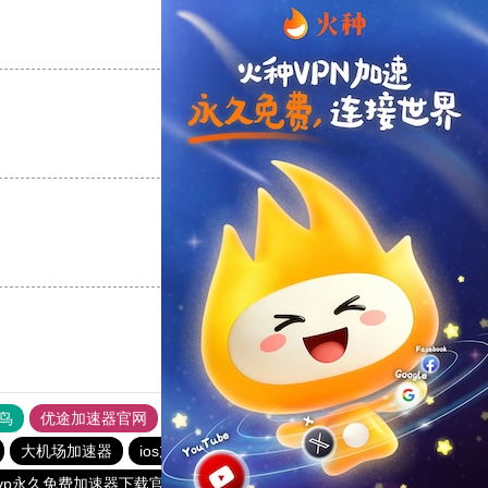
支持
[0]
反对
[0]
支持
[0]
反对
[0]
支持
[0]
反对
[0]
鸟
优途加速器官网
风驰加速器
旋风加速器
八戒看书
大机场加速器
ios加速器
telegeram苹果加速器
outline
vp永久免费加速器下载官网
老王vqn加速
红海pro加速器