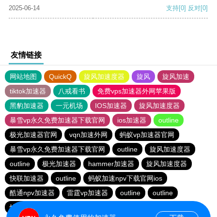
2025-06-14
支持
[0]
反对
[0]
友情链接
网站地图
QuickQ
旋风加速度器
旋风
旋风加速
tiktok加速器
八戒看书
免费vps加速器外网苹果版
黑豹加速器
一元机场
IOS加速器
旋风加速度器
暴雪vp永久免费加速器下载官网
ios加速器
outline
极光加速器官网
vqn加速外网
蚂蚁vp加速器官网
暴雪vp永久免费加速器下载官网
outline
旋风加速度器
outline
极光加速器
hammer加速器
旋风加速度器
快联加速器
outline
蚂蚁加速npv下载官网ios
酷通npv加速器
雷霆vp加速器
outline
outline
快连加速器app
旋风加速度器