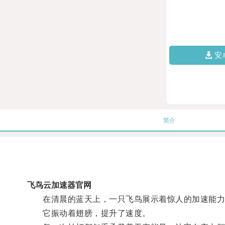
安
简介
飞鸟云加速器官网
在清晨的蓝天上，一只飞鸟展示着惊人的加速能力
它振动着翅膀，提升了速度。