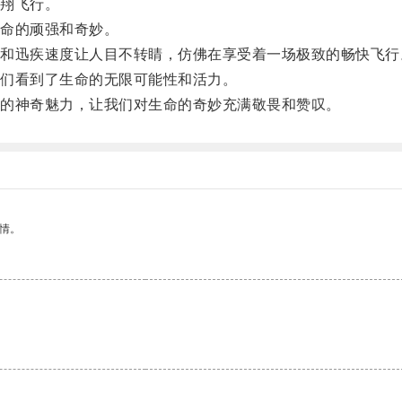
翔飞行。
命的顽强和奇妙。
迅疾速度让人目不转睛，仿佛在享受着一场极致的畅快飞行
们看到了生命的无限可能性和活力。
的神奇魅力，让我们对生命的奇妙充满敬畏和赞叹。
情。