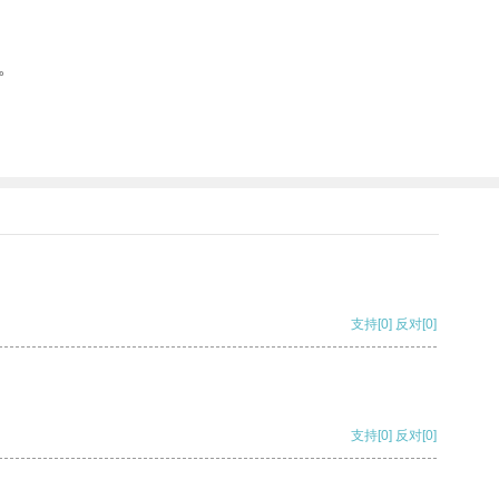
。
支持
[0]
反对
[0]
支持
[0]
反对
[0]