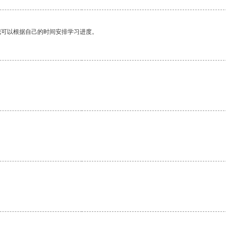
我可以根据自己的时间安排学习进度。