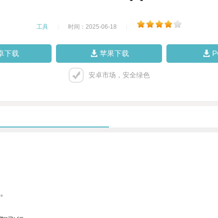
工具
|
时间：2025-06-18
|
卓下载
苹果下载
安卓市场，安全绿色
。