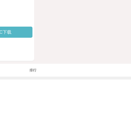
PC下载
排行