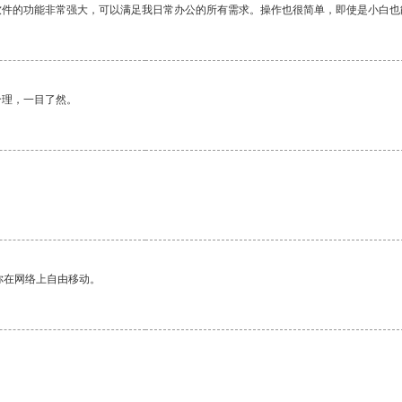
软件的功能非常强大，可以满足我日常办公的所有需求。操作也很简单，即使是小白也
合理，一目了然。
你在网络上自由移动。