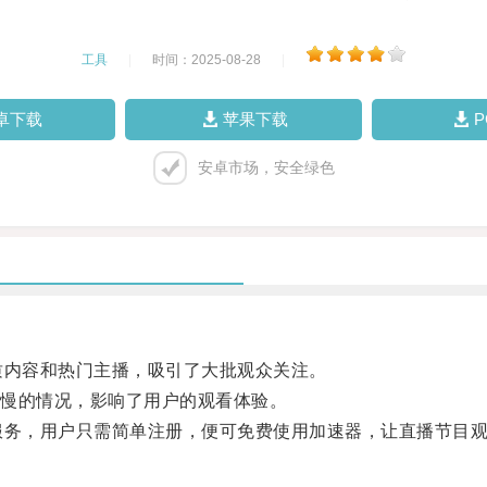
工具
|
时间：2025-08-28
|
卓下载
苹果下载
安卓市场，安全绿色
优质内容和热门主播，吸引了大批观众关注。
慢的情况，影响了用户的观看体验。
器服务，用户只需简单注册，便可免费使用加速器，让直播节目