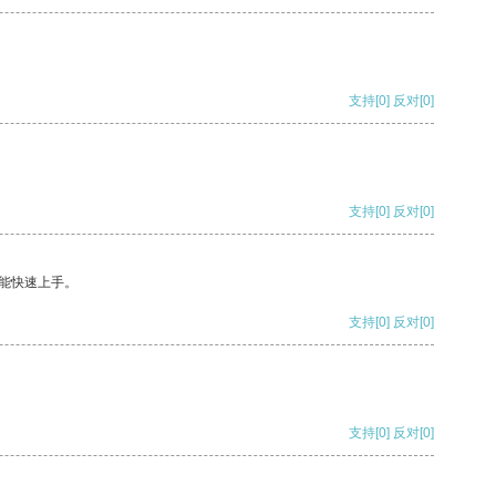
支持
[0]
反对
[0]
支持
[0]
反对
[0]
能快速上手。
支持
[0]
反对
[0]
支持
[0]
反对
[0]