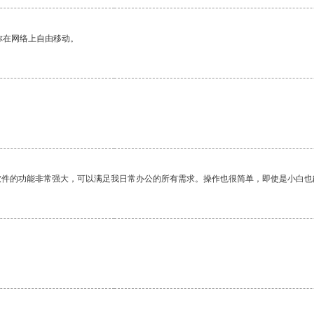
你在网络上自由移动。
软件的功能非常强大，可以满足我日常办公的所有需求。操作也很简单，即使是小白也