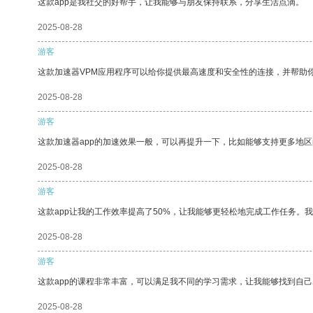
这款app是我社交的好帮手，让我能够与朋友保持联系，分享生活点滴。
2025-08-28
游客
这款加速器VPM应用程序可以给你提供最高速度和安全性的连接，并帮助
2025-08-28
游客
这款加速器app的加速效果一般，可以再提升一下，比如能够支持更多地
2025-08-28
游客
这款app让我的工作效率提高了50%，让我能够更轻松地完成工作任务。
2025-08-28
游客
这款app的课程非常丰富，可以满足我不同的学习需求，让我能够找到自
2025-08-28