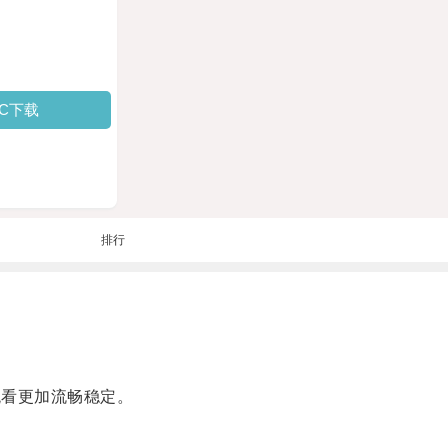
PC下载
排行
观看更加流畅稳定。