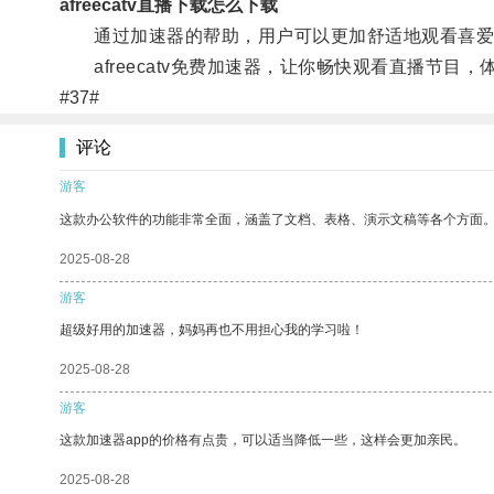
afreecatv直播下载怎么下载
通过加速器的帮助，用户可以更加舒适地观看喜爱
afreecatv免费加速器，让你畅快观看直播节目
#37#
评论
游客
这款办公软件的功能非常全面，涵盖了文档、表格、演示文稿等各个方面
2025-08-28
游客
超级好用的加速器，妈妈再也不用担心我的学习啦！
2025-08-28
游客
这款加速器app的价格有点贵，可以适当降低一些，这样会更加亲民。
2025-08-28