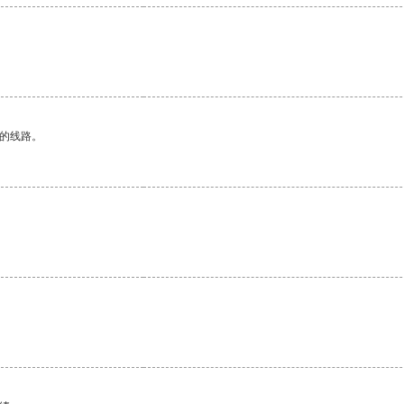
区的线路。
。