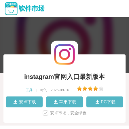
instagram官网入口最新版本
工具
|
时间：2025-09-16
|
安卓下载
苹果下载
PC下载
安卓市场，安全绿色