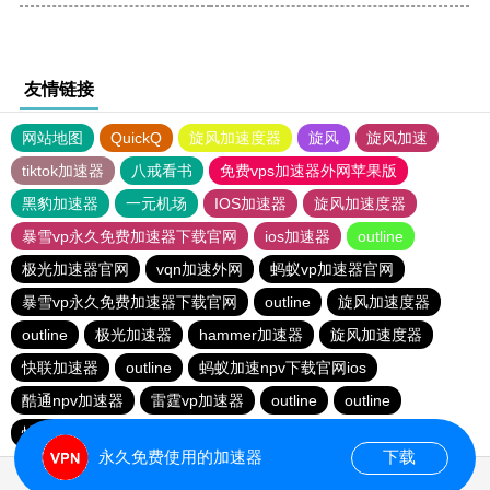
友情链接
网站地图
QuickQ
旋风加速度器
旋风
旋风加速
tiktok加速器
八戒看书
免费vps加速器外网苹果版
黑豹加速器
一元机场
IOS加速器
旋风加速度器
暴雪vp永久免费加速器下载官网
ios加速器
outline
极光加速器官网
vqn加速外网
蚂蚁vp加速器官网
暴雪vp永久免费加速器下载官网
outline
旋风加速度器
outline
极光加速器
hammer加速器
旋风加速度器
快联加速器
outline
蚂蚁加速npv下载官网ios
酷通npv加速器
雷霆vp加速器
outline
outline
快连加速器app
旋风加速度器
永久免费使用的加速器
下载