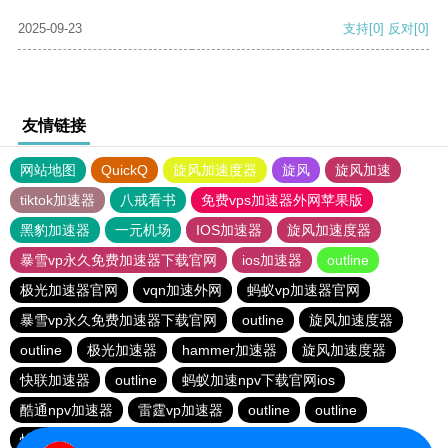
2025-09-23
支持
[0]
反对
[0]
友情链接
网站地图
QuickQ
旋风加速度器
旋风
旋风加速
tiktok加速器
八戒看书
免费vps加速器外网苹果版
黑豹加速器
一元机场
IOS加速器
旋风加速度器
暴雪vp永久免费加速器下载官网
ios加速器
outline
极光加速器官网
vqn加速外网
蚂蚁vp加速器官网
暴雪vp永久免费加速器下载官网
outline
旋风加速度器
outline
极光加速器
hammer加速器
旋风加速度器
快联加速器
outline
蚂蚁加速npv下载官网ios
酷通npv加速器
雷霆vp加速器
outline
outline
快连加速器app
旋风加速度器