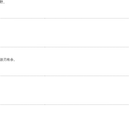
野。
中游刃有余。