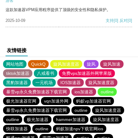
游客
这款加速器VPM应用程序提供了顶级的安全性和隐私保护。
2025-10-09
支持
[0]
反对
[0]
友情链接
网站地图
QuickQ
旋风加速度器
旋风
旋风加速
tiktok加速器
八戒看书
免费vps加速器外网苹果版
黑豹加速器
一元机场
IOS加速器
旋风加速度器
暴雪vp永久免费加速器下载官网
ios加速器
outline
极光加速器官网
vqn加速外网
蚂蚁vp加速器官网
暴雪vp永久免费加速器下载官网
outline
旋风加速度器
outline
极光加速器
hammer加速器
旋风加速度器
快联加速器
outline
蚂蚁加速npv下载官网ios