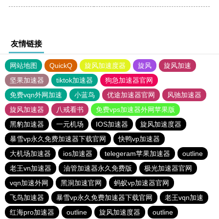
友情链接
网站地图
QuickQ
旋风加速度器
旋风
旋风加速
坚果加速器
tiktok加速器
狗急加速器官网
免费vqn外网加速
小蓝鸟
优途加速器官网
风驰加速器
旋风加速器
八戒看书
免费vps加速器外网苹果版
黑豹加速器
一元机场
IOS加速器
旋风加速度器
暴雪vp永久免费加速器下载官网
快鸭vp加速器
大机场加速器
ios加速器
telegeram苹果加速器
outline
老王vn加速器
油管加速器永久免费版
极光加速器官网
vqn加速外网
黑洞加速官网
蚂蚁vp加速器官网
飞鸟加速器
暴雪vp永久免费加速器下载官网
老王vqn加速
红海pro加速器
outline
旋风加速度器
outline