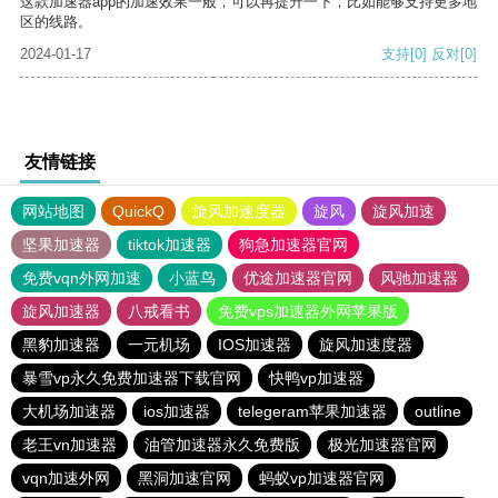
这款加速器app的加速效果一般，可以再提升一下，比如能够支持更多地
区的线路。
2024-01-17
支持
[0]
反对
[0]
友情链接
网站地图
QuickQ
旋风加速度器
旋风
旋风加速
坚果加速器
tiktok加速器
狗急加速器官网
免费vqn外网加速
小蓝鸟
优途加速器官网
风驰加速器
旋风加速器
八戒看书
免费vps加速器外网苹果版
黑豹加速器
一元机场
IOS加速器
旋风加速度器
暴雪vp永久免费加速器下载官网
快鸭vp加速器
大机场加速器
ios加速器
telegeram苹果加速器
outline
老王vn加速器
油管加速器永久免费版
极光加速器官网
vqn加速外网
黑洞加速官网
蚂蚁vp加速器官网