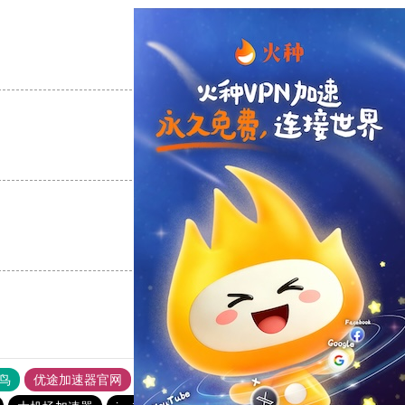
支持
[0]
反对
[0]
支持
[0]
反对
[0]
支持
[0]
反对
[0]
鸟
优途加速器官网
风驰加速器
旋风加速器
八戒看书