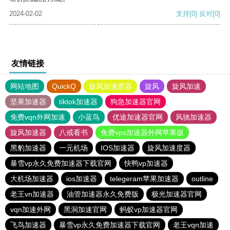
2024-02-02
支持
[0]
反对
[0]
友情链接
网站地图
QuickQ
旋风加速度器
旋风
旋风加速
坚果加速器
tiktok加速器
狗急加速器官网
免费vqn外网加速
小蓝鸟
优途加速器官网
风驰加速器
旋风加速器
八戒看书
免费vps加速器外网苹果版
黑豹加速器
一元机场
IOS加速器
旋风加速度器
暴雪vp永久免费加速器下载官网
快鸭vp加速器
大机场加速器
ios加速器
telegeram苹果加速器
outline
老王vn加速器
油管加速器永久免费版
极光加速器官网
vqn加速外网
黑洞加速官网
蚂蚁vp加速器官网
飞鸟加速器
暴雪vp永久免费加速器下载官网
老王vqn加速