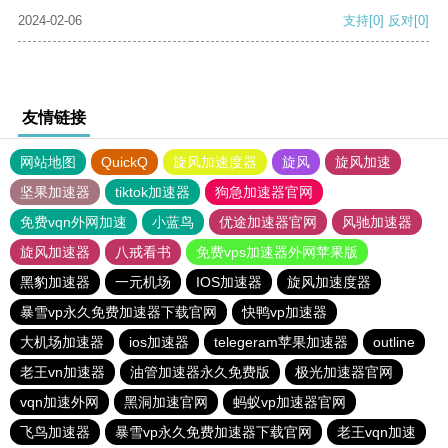
2024-02-06
支持
[0]
反对
[0]
友情链接
网站地图
QuickQ
旋风加速度器
旋风
旋风加速
坚果加速器
tiktok加速器
狗急加速器官网
免费vqn外网加速
小蓝鸟
优途加速器官网
风驰加速器
旋风加速器
八戒看书
免费vps加速器外网苹果版
黑豹加速器
一元机场
IOS加速器
旋风加速度器
暴雪vp永久免费加速器下载官网
快鸭vp加速器
大机场加速器
ios加速器
telegeram苹果加速器
outline
老王vn加速器
油管加速器永久免费版
极光加速器官网
vqn加速外网
黑洞加速官网
蚂蚁vp加速器官网
飞鸟加速器
暴雪vp永久免费加速器下载官网
老王vqn加速