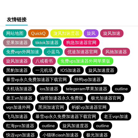
友情链接
网站地图
QuickQ
旋风加速度器
旋风
旋风加速
坚果加速器
tiktok加速器
狗急加速器官网
免费vqn外网加速
小蓝鸟
优途加速器官网
风驰加速器
旋风加速器
八戒看书
免费vps加速器外网苹果版
黑豹加速器
一元机场
IOS加速器
旋风加速度器
暴雪vp永久免费加速器下载官网
快鸭vp加速器
大机场加速器
ios加速器
telegeram苹果加速器
outline
老王vn加速器
油管加速器永久免费版
极光加速器官网
vqn加速外网
黑洞加速官网
蚂蚁vp加速器官网
飞鸟加速器
暴雪vp永久免费加速器下载官网
老王vqn加速
红海pro加速器
outline
旋风加速度器
outline
快连vρn加速器
小猫咪ciash加速器
极光加速器