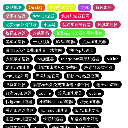
网站地图
QuickQ
旋风加速度器
旋风
旋风加速
坚果加速器
tiktok加速器
狗急加速器官网
免费vqn外网加速
小蓝鸟
优途加速器官网
风驰加速器
旋风加速器
八戒看书
免费vps加速器外网苹果版
黑豹加速器
一元机场
IOS加速器
旋风加速度器
暴雪vp永久免费加速器下载官网
快鸭vp加速器
大机场加速器
ios加速器
telegeram苹果加速器
outline
老王vn加速器
油管加速器永久免费版
极光加速器官网
vqn加速外网
黑洞加速官网
蚂蚁vp加速器官网
飞鸟加速器
暴雪vp永久免费加速器下载官网
老王vqn加速
红海pro加速器
outline
旋风加速度器
outline
快连vρn加速器
小猫咪ciash加速器
极光加速器
香蕉加速器官网
hammer加速器
旋风加速度器
雷霆vqn加速官网
快联加速器
加速器哪个好用
蚂蚁加速器
outline
蚂蚁加速npv下载官网ios