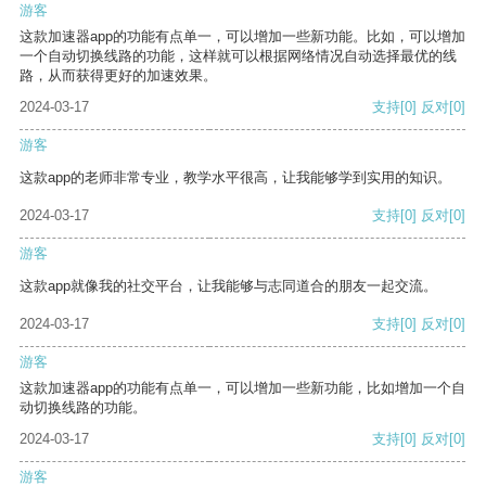
游客
这款加速器app的功能有点单一，可以增加一些新功能。比如，可以增加
一个自动切换线路的功能，这样就可以根据网络情况自动选择最优的线
路，从而获得更好的加速效果。
2024-03-17
支持
[0]
反对
[0]
游客
这款app的老师非常专业，教学水平很高，让我能够学到实用的知识。
2024-03-17
支持
[0]
反对
[0]
游客
这款app就像我的社交平台，让我能够与志同道合的朋友一起交流。
2024-03-17
支持
[0]
反对
[0]
游客
这款加速器app的功能有点单一，可以增加一些新功能，比如增加一个自
动切换线路的功能。
2024-03-17
支持
[0]
反对
[0]
游客