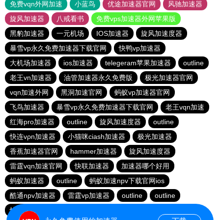
免费vqn外网加速
小蓝鸟
优途加速器官网
风驰加速器
旋风加速器
八戒看书
免费vps加速器外网苹果版
黑豹加速器
一元机场
IOS加速器
旋风加速度器
暴雪vp永久免费加速器下载官网
快鸭vp加速器
大机场加速器
ios加速器
telegeram苹果加速器
outline
老王vn加速器
油管加速器永久免费版
极光加速器官网
vqn加速外网
黑洞加速官网
蚂蚁vp加速器官网
飞鸟加速器
暴雪vp永久免费加速器下载官网
老王vqn加速
红海pro加速器
outline
旋风加速度器
outline
快连vρn加速器
小猫咪ciash加速器
极光加速器
香蕉加速器官网
hammer加速器
旋风加速度器
雷霆vqn加速官网
快联加速器
加速器哪个好用
蚂蚁加速器
outline
蚂蚁加速npv下载官网ios
酷通npv加速器
雷霆vp加速器
outline
outline
快连加速器app
旋风加速度器
vp加速器官网