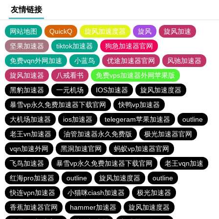
友情链接
网站地图
QuickQ
旋风加速度器
旋风
旋风加速
坚果加速器
tiktok加速器
狗急加速器官网
免费vqn外网加速
小蓝鸟
优途加速器官网
风驰加速器
旋风加速器
八戒看书
免费vps加速器外网苹果版
黑豹加速器
一元机场
IOS加速器
旋风加速度器
暴雪vp永久免费加速器下载官网
快鸭vp加速器
大机场加速器
ios加速器
telegeram苹果加速器
outline
老王vn加速器
油管加速器永久免费版
极光加速器官网
vqn加速外网
黑洞加速官网
蚂蚁vp加速器官网
飞鸟加速器
暴雪vp永久免费加速器下载官网
老王vqn加速
红海pro加速器
outline
旋风加速度器
outline
快连vρn加速器
小猫咪ciash加速器
极光加速器
香蕉加速器官网
hammer加速器
旋风加速度器