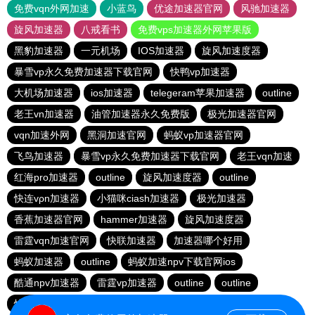
免费vqn外网加速
小蓝鸟
优途加速器官网
风驰加速器
旋风加速器
八戒看书
免费vps加速器外网苹果版
黑豹加速器
一元机场
IOS加速器
旋风加速度器
暴雪vp永久免费加速器下载官网
快鸭vp加速器
大机场加速器
ios加速器
telegeram苹果加速器
outline
老王vn加速器
油管加速器永久免费版
极光加速器官网
vqn加速外网
黑洞加速官网
蚂蚁vp加速器官网
飞鸟加速器
暴雪vp永久免费加速器下载官网
老王vqn加速
红海pro加速器
outline
旋风加速度器
outline
快连vρn加速器
小猫咪ciash加速器
极光加速器
香蕉加速器官网
hammer加速器
旋风加速度器
雷霆vqn加速官网
快联加速器
加速器哪个好用
蚂蚁加速器
outline
蚂蚁加速npv下载官网ios
酷通npv加速器
雷霆vp加速器
outline
outline
快连加速器app
旋风加速度器
vp加速器官网