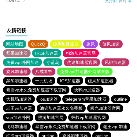
2024-04-17
支持
[0]
反对
[0]
友情链接
网站地图
QuickQ
旋风加速度器
旋风
旋风加速
坚果加速器
tiktok加速器
狗急加速器官网
免费vqn外网加速
小蓝鸟
优途加速器官网
风驰加速器
旋风加速器
八戒看书
免费vps加速器外网苹果版
黑豹加速器
一元机场
IOS加速器
旋风加速度器
暴雪vp永久免费加速器下载官网
快鸭vp加速器
大机场加速器
ios加速器
telegeram苹果加速器
outline
老王vn加速器
油管加速器永久免费版
极光加速器官网
vqn加速外网
黑洞加速官网
蚂蚁vp加速器官网
飞鸟加速器
暴雪vp永久免费加速器下载官网
老王vqn加速
红海pro加速器
outline
旋风加速度器
outline