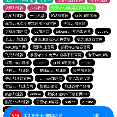
免费vqn外网加速
小蓝鸟
优途加速器官网
风驰加速器
旋风加速器
八戒看书
免费vps加速器外网苹果版
黑豹加速器
一元机场
IOS加速器
旋风加速度器
暴雪vp永久免费加速器下载官网
快鸭vp加速器
大机场加速器
ios加速器
telegeram苹果加速器
outline
老王vn加速器
油管加速器永久免费版
极光加速器官网
vqn加速外网
黑洞加速官网
蚂蚁vp加速器官网
飞鸟加速器
暴雪vp永久免费加速器下载官网
老王vqn加速
红海pro加速器
outline
旋风加速度器
outline
快连vρn加速器
小猫咪ciash加速器
极光加速器
香蕉加速器官网
hammer加速器
旋风加速度器
雷霆vqn加速官网
快联加速器
加速器哪个好用
蚂蚁加速器
outline
蚂蚁加速npv下载官网ios
酷通npv加速器
雷霆vp加速器
outline
outline
快连加速器app
旋风加速度器
vp加速器官网
永久免费使用的加速器
下载