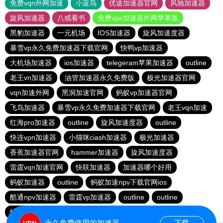
免费vqn外网加速
小蓝鸟
优途加速器官网
风驰加速器
旋风加速器
八戒看书
免费vps加速器外网苹果版
黑豹加速器
一元机场
IOS加速器
旋风加速度器
暴雪vp永久免费加速器下载官网
快鸭vp加速器
大机场加速器
ios加速器
telegeram苹果加速器
outline
老王vn加速器
油管加速器永久免费版
极光加速器官网
vqn加速外网
黑洞加速官网
蚂蚁vp加速器官网
飞鸟加速器
暴雪vp永久免费加速器下载官网
老王vqn加速
红海pro加速器
outline
旋风加速度器
outline
快连vρn加速器
小猫咪ciash加速器
极光加速器
香蕉加速器官网
hammer加速器
旋风加速度器
雷霆vqn加速官网
快联加速器
加速器哪个好用
蚂蚁加速器
outline
蚂蚁加速npv下载官网ios
酷通npv加速器
雷霆vp加速器
outline
outline
快连加速器app
旋风加速度器
vp加速器官网
永久免费使用的加速器
下载