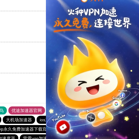
支持
[0]
反对
[0]
支持
[0]
反对
[0]
支持
[0]
反对
[0]
鸟
优途加速器官网
风驰加速器
旋风加速器
八戒看书
大机场加速器
ios加速器
telegeram苹果加速器
outline
vp永久免费加速器下载官网
老王vqn加速
红海pro加速器
加速度器
雷霆vqn加速官网
快联加速器
加速器哪个好用