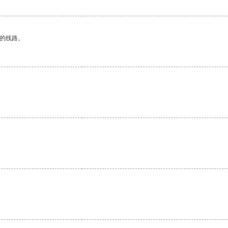
区的线路。
。