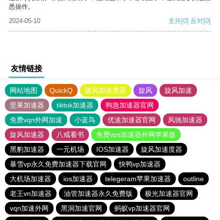
悉操作。
2024-05-10
支持
[0]
反对
[0]
友情链接
网站地图
QuickQ
旋风加速度器
旋风
旋风加速
坚果加速器
tiktok加速器
狗急加速器官网
免费vqn外网加速
小蓝鸟
优途加速器官网
风驰加速器
旋风加速器
八戒看书
免费vps加速器外网苹果版
黑豹加速器
一元机场
IOS加速器
旋风加速度器
暴雪vp永久免费加速器下载官网
快鸭vp加速器
大机场加速器
ios加速器
telegeram苹果加速器
outline
老王vn加速器
油管加速器永久免费版
极光加速器官网
vqn加速外网
黑洞加速官网
蚂蚁vp加速器官网