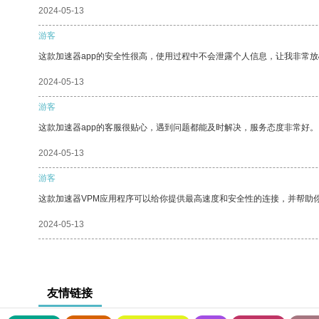
2024-05-13
游客
这款加速器app的安全性很高，使用过程中不会泄露个人信息，让我非常放
2024-05-13
游客
这款加速器app的客服很贴心，遇到问题都能及时解决，服务态度非常好。
2024-05-13
游客
这款加速器VPM应用程序可以给你提供最高速度和安全性的连接，并帮助
2024-05-13
友情链接