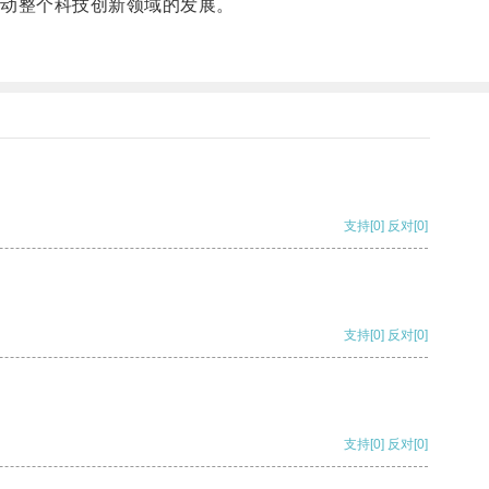
动整个科技创新领域的发展。
支持
[0]
反对
[0]
支持
[0]
反对
[0]
支持
[0]
反对
[0]