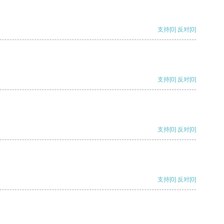
支持
[0]
反对
[0]
支持
[0]
反对
[0]
支持
[0]
反对
[0]
支持
[0]
反对
[0]