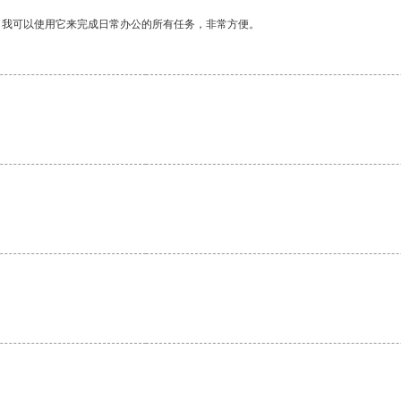
。我可以使用它来完成日常办公的所有任务，非常方便。