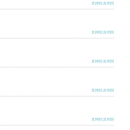
支持
[0]
反对
[0]
支持
[0]
反对
[0]
支持
[0]
反对
[0]
支持
[0]
反对
[0]
支持
[0]
反对
[0]