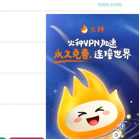
支持
[0]
反对
[0]
支持
[0]
反对
[0]
支持
[0]
反对
[0]
支持
[0]
反对
[0]