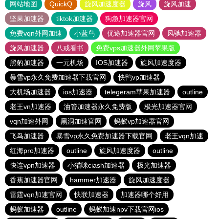
网站地图
QuickQ
旋风加速度器
旋风
旋风加速
坚果加速器
tiktok加速器
狗急加速器官网
免费vqn外网加速
小蓝鸟
优途加速器官网
风驰加速器
旋风加速器
八戒看书
免费vps加速器外网苹果版
黑豹加速器
一元机场
IOS加速器
旋风加速度器
暴雪vp永久免费加速器下载官网
快鸭vp加速器
大机场加速器
ios加速器
telegeram苹果加速器
outline
老王vn加速器
油管加速器永久免费版
极光加速器官网
vqn加速外网
黑洞加速官网
蚂蚁vp加速器官网
飞鸟加速器
暴雪vp永久免费加速器下载官网
老王vqn加速
红海pro加速器
outline
旋风加速度器
outline
快连vρn加速器
小猫咪ciash加速器
极光加速器
香蕉加速器官网
hammer加速器
旋风加速度器
雷霆vqn加速官网
快联加速器
加速器哪个好用
蚂蚁加速器
outline
蚂蚁加速npv下载官网ios