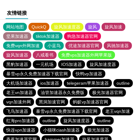
友情链接
网站地图
QuickQ
旋风加速度器
旋风
旋风加速
坚果加速器
tiktok加速器
狗急加速器官网
免费vqn外网加速
小蓝鸟
优途加速器官网
风驰加速器
旋风加速器
八戒看书
免费vps加速器外网苹果版
黑豹加速器
一元机场
IOS加速器
旋风加速度器
暴雪vp永久免费加速器下载官网
快鸭vp加速器
大机场加速器
ios加速器
telegeram苹果加速器
outline
老王vn加速器
油管加速器永久免费版
极光加速器官网
vqn加速外网
黑洞加速官网
蚂蚁vp加速器官网
飞鸟加速器
暴雪vp永久免费加速器下载官网
老王vqn加速
红海pro加速器
outline
旋风加速度器
outline
快连vρn加速器
小猫咪ciash加速器
极光加速器
香蕉加速器官网
hammer加速器
旋风加速度器