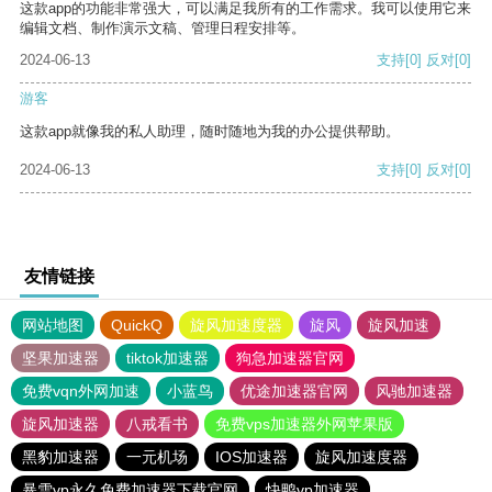
这款app的功能非常强大，可以满足我所有的工作需求。我可以使用它来
编辑文档、制作演示文稿、管理日程安排等。
2024-06-13
支持
[0]
反对
[0]
游客
这款app就像我的私人助理，随时随地为我的办公提供帮助。
2024-06-13
支持
[0]
反对
[0]
友情链接
网站地图
QuickQ
旋风加速度器
旋风
旋风加速
坚果加速器
tiktok加速器
狗急加速器官网
免费vqn外网加速
小蓝鸟
优途加速器官网
风驰加速器
旋风加速器
八戒看书
免费vps加速器外网苹果版
黑豹加速器
一元机场
IOS加速器
旋风加速度器
暴雪vp永久免费加速器下载官网
快鸭vp加速器